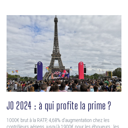
JO 2024 : à qui profite la prime ?
1000€ brut à la RATP, 4,68% d’augmentation chez les
contrôleurs aériens, jusqu’à 1900€ pour les éboueurs : les