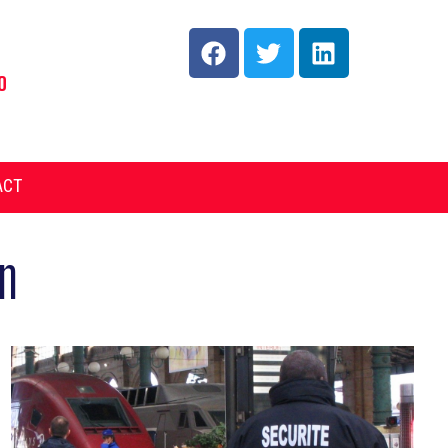
o
ACT
n