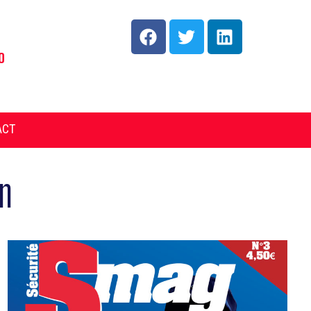
o
ACT
n