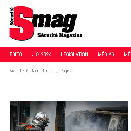
EDITO
J.O. 2024
LÉGISLATION
MÉDIAS
MÉ
Accueil
/
Guillaume Ulmann
/
Page 2
A