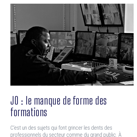
JO : le manque de forme des
formations
C’est un des sujets qui font grincer les dents des
professionnels du secteur comme du grand public. À